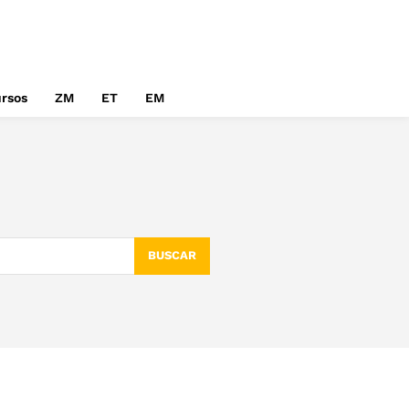
rsos
ZM
ET
EM
BUSCAR