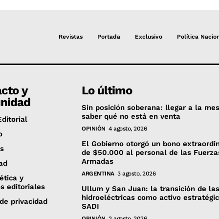
Revistas
Portada
Exclusivo
Política Nacio
cto y
Lo último
nidad
Sin posición soberana: llegar a la mes
saber qué no está en venta
ditorial
OPINIÓN
4 agosto, 2026
o
El Gobierno otorgó un bono extraordi
es
de $50.000 al personal de las Fuerza
Armadas
ad
ARGENTINA
3 agosto, 2026
 ética y
os editoriales
Ullum y San Juan: la transición de la
hidroeléctricas como activo estratégi
 de privacidad
SADI
OPINIÓN
2 agosto, 2026