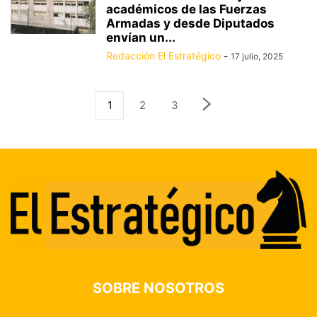
académicos de las Fuerzas
Armadas y desde Diputados
envían un...
Redacción El Estratégico
-
17 julio, 2025
1
2
3
SOBRE NOSOTROS