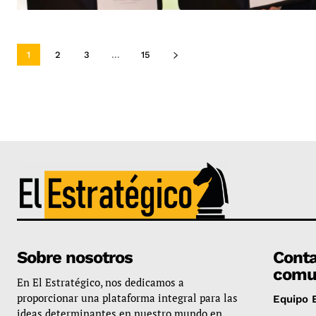
1
2
3
...
15
Sobre nosotros
Conta
comu
En El Estratégico, nos dedicamos a
proporcionar una plataforma integral para las
Equipo E
ideas determinantes en nuestro mundo en