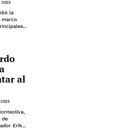
, 2025
obó la
l marco
incipales...
erdo
a
tar al
 2025
Monteoliva,
a de
dor Erik...