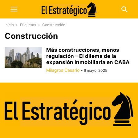
Inicio
Etiquetas
Construcción
Construcción
Más construcciones, menos
regulación – El dilema de la
expansión inmobiliaria en CABA
Milagros Cesario
-
6 mayo, 2025