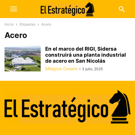
Inicio
Etiquetas
Acero
Acero
En el marco del RIGI, Sidersa
construirá una planta industrial
de acero en San Nicolás
Milagros Cesario
-
3 julio, 2025