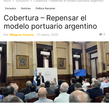
Inicio
Exclusivo
Cobertura – Repensar el modelo portuario argentino
Exclusivo
Noticias
Política Nacional
Cobertura – Repensar el
modelo portuario argentino
0
Por
Milagros Cesario
-
31 marzo, 2025