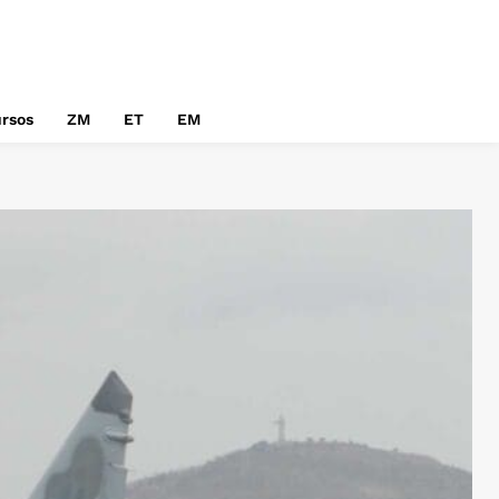
rsos
ZM
ET
EM