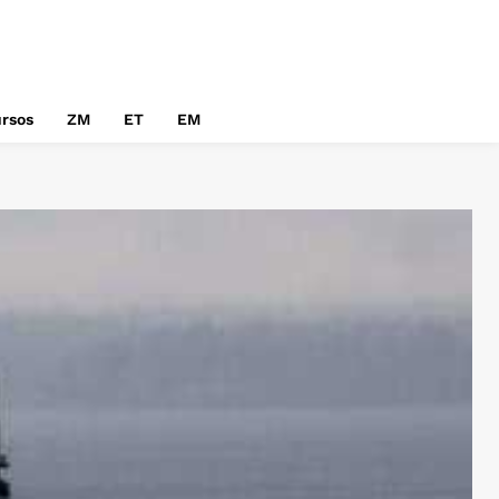
rsos
ZM
ET
EM