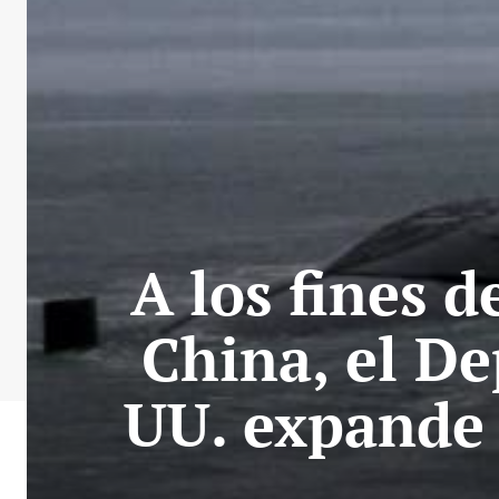
A los fines 
China, el D
UU. expande 