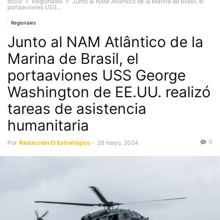
Inicio
Regionales
Junto al NAM Atlântico de la Marina de Brasil, el
portaaviones USS...
Regionales
Junto al NAM Atlântico de la
Marina de Brasil, el
portaaviones USS George
Washington de EE.UU. realizó
tareas de asistencia
humanitaria
0
Por
Redacción El Estratégico
-
28 mayo, 2024