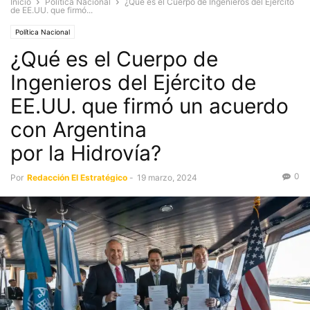
Inicio
Política Nacional
¿Qué es el Cuerpo de Ingenieros del Ejército
de EE.UU. que firmó...
Política Nacional
¿Qué es el Cuerpo de
Ingenieros del Ejército de
EE.UU. que firmó un acuerdo
con Argentina
por la Hidrovía?
0
Por
Redacción El Estratégico
-
19 marzo, 2024