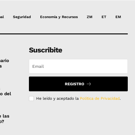
nal
Seguridad
Economía y Recursos
ZM
ET
EM
Suscribite
nario
s
REGISTRO
s
co del
He leído y aceptado la
Política de Privacidad
.
e las
o?